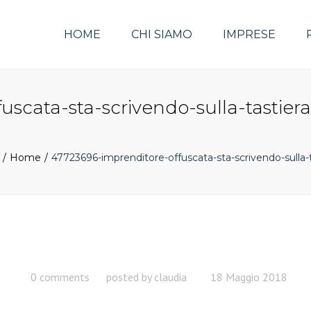
HOME
CHI SIAMO
IMPRESE
uscata-sta-scrivendo-sulla-tastie
Home
47723696-imprenditore-offuscata-sta-scrivendo-sull
0 comments
posted by
claudia
18 Maggio 2018