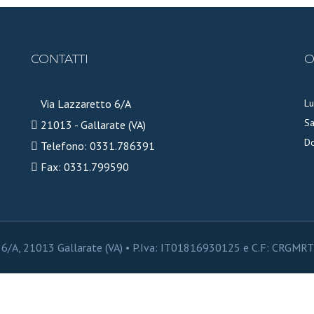
CONTATTI
O
Via Lazzaretto 6/A
Lu
Sa
21013 - Gallarate (VA)
D
Telefono: 0331.786391
Fax: 0331.799590
o 6/A, 21013 Gallarate (VA) • P.Iva: IT01816930125 e C.F: CRG