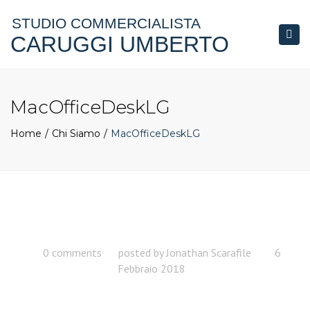
STUDIO COMMERCIALISTA
CARUGGI UMBERTO
Togg
navi
MacOfficeDeskLG
Home
Chi Siamo
MacOfficeDeskLG
0 comments
posted by
Jonathan Scarafile
6
Febbraio 2018