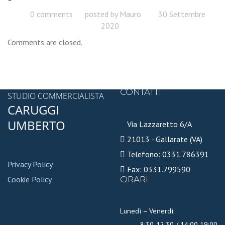
0 comments
posted by
Mauro
30 Settembre
2020
Comments are closed.
CONTATTI
STUDIO COMMERCIALISTA
CARUGGI
UMBERTO
Via Lazzaretto 6/A
21013 - Gallarate (VA)
Telefono: 0331.786391
Privacy Policy
Fax: 0331.799590
Cookie Policy
ORARI
Lunedì – Venerdì:
8:30-12:30 / 14:00 19:00