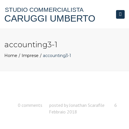
STUDIO COMMERCIALISTA
CARUGGI UMBERTO
Togg
navi
accounting3-1
Home
Imprese
accounting3-1
0 comments
posted by
Jonathan Scarafile
6
Febbraio 2018