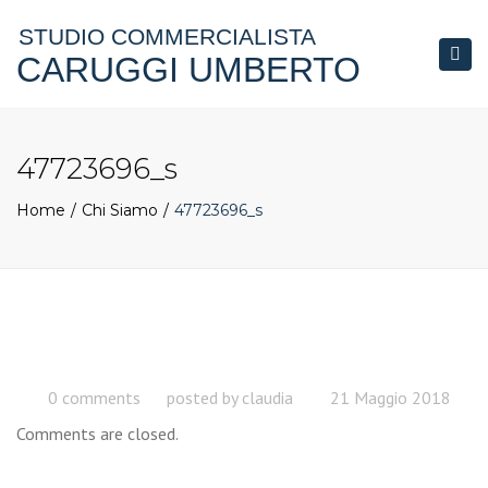
STUDIO COMMERCIALISTA
CARUGGI UMBERTO
Togg
navi
47723696_s
Home
Chi Siamo
47723696_s
0 comments
posted by
claudia
21 Maggio 2018
Comments are closed.