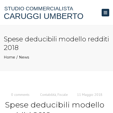
STUDIO COMMERCIALISTA
CARUGGI UMBERTO
Togg
navi
Spese deducibili modello redditi
2018
Home
News
0 comments
Contabilità
,
Fiscale
11 Maggio 2018
Spese deducibili modello