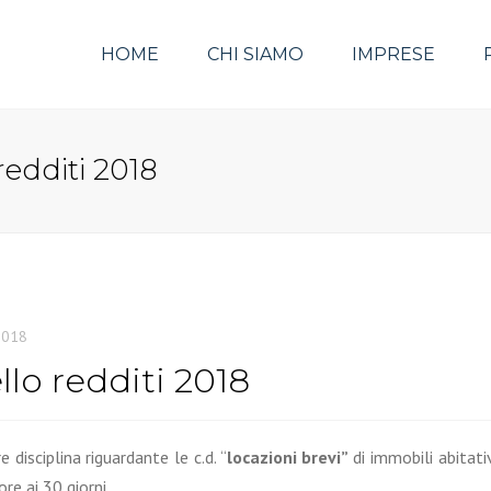
HOME
CHI SIAMO
IMPRESE
redditi 2018
2018
lo redditi 2018
disciplina riguardante le c.d. “
locazioni brevi”
di immobili abitati
re ai 30 giorni.