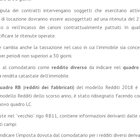
pula dei contratti intervengano soggetti che esercitano attiv
ni di locazione dovranno essere assoggettati ad una ritenuta del 
o o nell’incasso dei canoni contrattualmente pattuiti. In qual
ificare le ritenute operate.
e cambia anche la tassazione nel caso in cui l’immobile sia conce
er periodi non superiori a 30 giorni.
to al comodatario come
reddito diverso
da indicare nel
quadro
a rendita catastale dell’immobile.
uadro RB
(
redditi dei fabbricati
) del modello Redditi 2018 è
 modello Redditi dello scorso anno, è stato ridisegnato facendo con
nuovo quadro LC.
ste nel “vecchio” rigo RB11, contiene informazioni derivanti dalle
ti campi:
indicare l’imposta dovuta dal comodatario per i redditi diversi deriva