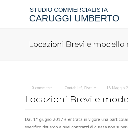
STUDIO COMMERCIALISTA
CARUGGI UMBERTO
Locazioni Brevi e modello 
0 comments
Contabilità
,
Fiscale
18 Maggio 
Locazioni Brevi e model
Dal 1° giugno 2017 è entrata in vigore una particolare 
specifico riguardo a quei contratti di durata non superio